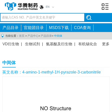
EN
Toggl
navig
产品目录
官能团目录
MSDS下载
COA查询
当前位置：
首页
>
产品中心
>
产品目录
>
中间体
VD衍生物
|
生物试剂
|
氨基酸及衍生物
|
有机锡化合
更多
物
|
有机硼化合物
|
有机磷化合物
|
有机氟化合物
|
中间体
|
其他产品
|
抗肿瘤药物中间体
|
抗病毒药物中
中间体
间体
|
抗高血压药物中间体
|
抗糖尿病药物中间体
|
抗
感染药物中间体
|
肠胃药物中间体
|
镇痛麻醉药物中间
英文名称：4-amino-1-methyl-1H-pyrazole-3-carbonitrile
体
|
抗精神病药物中间体
|
抗炎药物中间体
|
精选原料
药中间体
|
其他原料药中间体
|