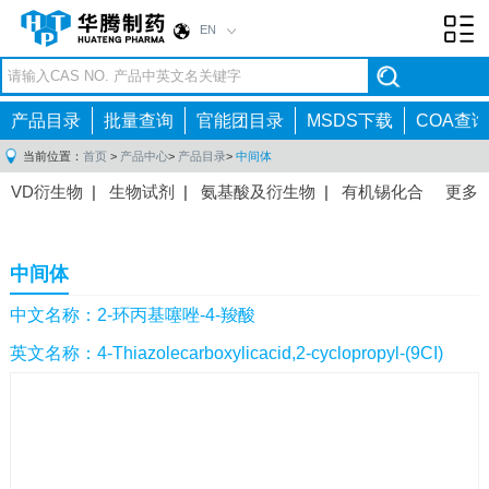
EN
Toggl
navig
产品目录
批量查询
官能团目录
MSDS下载
COA查询
当前位置：
首页
>
产品中心
>
产品目录
>
中间体
VD衍生物
|
生物试剂
|
氨基酸及衍生物
|
有机锡化合
更多
物
|
有机硼化合物
|
有机磷化合物
|
有机氟化合物
|
中间体
|
其他产品
|
抗肿瘤药物中间体
|
抗病毒药物中
中间体
间体
|
抗高血压药物中间体
|
抗糖尿病药物中间体
|
抗
感染药物中间体
|
肠胃药物中间体
|
镇痛麻醉药物中间
中文名称：2-环丙基噻唑-4-羧酸
体
|
抗精神病药物中间体
|
抗炎药物中间体
|
精选原料
英文名称：4-Thiazolecarboxylicacid,2-cyclopropyl-(9CI)
药中间体
|
其他原料药中间体
|