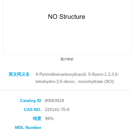
用户评价
英文同义名
4-Pyrimidinecarboxylicacid, 5-fluoro-1,2,3,6-
tetrahydro-2,6-dioxo-, monohydrate (9CI)
Catalog ID
80063818
收藏产品
CAS NO.
220141-70-8
纯度
98%
MDL Number