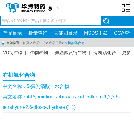
EN
Toggl
navig
产品目录
批量查询
官能团目录
MSDS下载
COA查询
当前位置：
首页
>
产品中心
>
产品目录
>
有机氟化合物
VD衍生物
|
生物试剂
|
氨基酸及衍生物
|
有机锡化合
更多
物
|
有机硼化合物
|
有机磷化合物
|
有机氟化合物
|
中间体
|
其他产品
|
抗肿瘤药物中间体
|
抗病毒药物中
有机氟化合物
间体
|
抗高血压药物中间体
|
抗糖尿病药物中间体
|
抗
感染药物中间体
|
肠胃药物中间体
|
镇痛麻醉药物中间
中文名称：5-氟乳清酸一水合物
体
|
抗精神病药物中间体
|
抗炎药物中间体
|
精选原料
英文名称：4-Pyrimidinecarboxylicacid, 5-fluoro-1,2,3,6-
药中间体
|
其他原料药中间体
|
tetrahydro-2,6-dioxo-, hydrate (1:1)