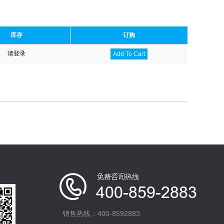
库存
订购
请登录
Add To Cart
销售热线：400-8592883