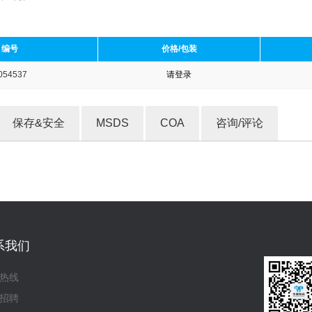
编号
价格/包装
054537
请登录
收藏产品
保存&安全
MSDS
COA
咨询/评论
系我们
热线
招聘