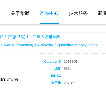
大批量询价
-1,4-二氢-3-喹啉羧酸
页
关于华腾
产品中心
技术服务
新
-6-(三氟甲基)-1,4-二氢-3-喹啉羧酸
trifluoromethyl)-1,4-dihydro-3-quinolinecarboxylic acid
Catalog ID
2056205
纯度
96%
EINEC
分子量
257.17