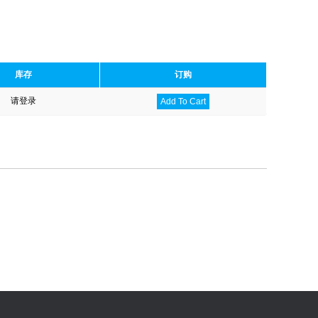
库存
订购
请登录
Add To Cart