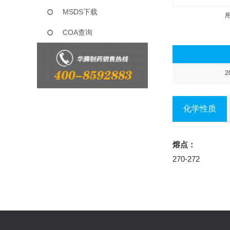
MSDS下载
COA查询
2
化学性质
熔点：
270-272