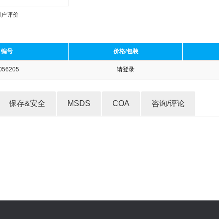
用户评价
编号
价格/包装
056205
请登录
收藏产品
保存&安全
MSDS
COA
咨询/评论