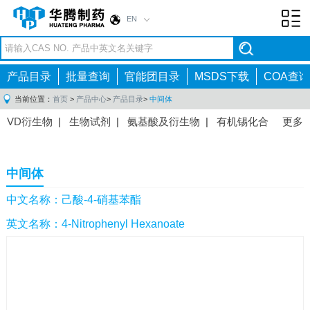
EN
Toggl
navig
产品目录
批量查询
官能团目录
MSDS下载
COA查询
当前位置：
首页
>
产品中心
>
产品目录
>
中间体
VD衍生物
|
生物试剂
|
氨基酸及衍生物
|
有机锡化合
更多
物
|
有机硼化合物
|
有机磷化合物
|
有机氟化合物
|
中间体
|
其他产品
|
抗肿瘤药物中间体
|
抗病毒药物中
中间体
间体
|
抗高血压药物中间体
|
抗糖尿病药物中间体
|
抗
感染药物中间体
|
肠胃药物中间体
|
镇痛麻醉药物中间
中文名称：己酸-4-硝基苯酯
体
|
抗精神病药物中间体
|
抗炎药物中间体
|
精选原料
英文名称：4-Nitrophenyl Hexanoate
药中间体
|
其他原料药中间体
|