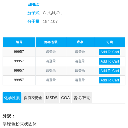
EINEC
分子式
C
H
N
O
6
4
2
5
分子量
184.107
编号
价格/包装
库存
订购
99957
请登录
请登录
Add To Cart
99957
请登录
请登录
Add To Cart
99957
请登录
请登录
Add To Cart
99957
请登录
请登录
Add To Cart
化学性质
保存&安全
MSDS
COA
咨询/评论
外观：
淡绿色粉末状固体