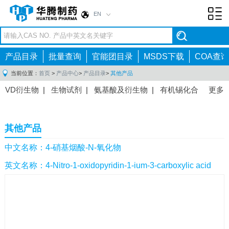
EN
Toggl
navig
产品目录
批量查询
官能团目录
MSDS下载
COA查询
当前位置：
首页
>
产品中心
>
产品目录
>
其他产品
VD衍生物
|
生物试剂
|
氨基酸及衍生物
|
有机锡化合
更多
物
|
有机硼化合物
|
有机磷化合物
|
有机氟化合物
|
中间体
|
其他产品
|
抗肿瘤药物中间体
|
抗病毒药物中
其他产品
间体
|
抗高血压药物中间体
|
抗糖尿病药物中间体
|
抗
感染药物中间体
|
肠胃药物中间体
|
镇痛麻醉药物中间
中文名称：4-硝基烟酸-N-氧化物
体
|
抗精神病药物中间体
|
抗炎药物中间体
|
精选原料
英文名称：4-Nitro-1-oxidopyridin-1-ium-3-carboxylic acid
药中间体
|
其他原料药中间体
|