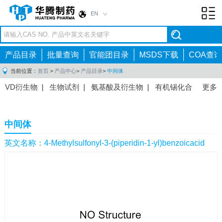
EN
Toggl
navig
产品目录
批量查询
官能团目录
MSDS下载
COA查询
当前位置：
首页
>
产品中心
>
产品目录
>
中间体
VD衍生物
|
生物试剂
|
氨基酸及衍生物
|
有机锡化合
更多
物
|
有机硼化合物
|
有机磷化合物
|
有机氟化合物
|
中间体
|
其他产品
|
抗肿瘤药物中间体
|
抗病毒药物中
中间体
间体
|
抗高血压药物中间体
|
抗糖尿病药物中间体
|
抗
感染药物中间体
|
肠胃药物中间体
|
镇痛麻醉药物中间
英文名称：4-Methylsulfonyl-3-(piperidin-1-yl)benzoicacid
体
|
抗精神病药物中间体
|
抗炎药物中间体
|
精选原料
药中间体
|
其他原料药中间体
|