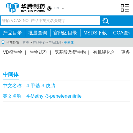
EN
Toggl
navig
产品目录
批量查询
官能团目录
MSDS下载
COA查询
当前位置：
首页
>
产品中心
>
产品目录
>
中间体
VD衍生物
|
生物试剂
|
氨基酸及衍生物
|
有机锡化合
更多
物
|
有机硼化合物
|
有机磷化合物
|
有机氟化合物
|
中间体
|
其他产品
|
抗肿瘤药物中间体
|
抗病毒药物中
中间体
间体
|
抗高血压药物中间体
|
抗糖尿病药物中间体
|
抗
感染药物中间体
|
肠胃药物中间体
|
镇痛麻醉药物中间
中文名称：4-甲基-3-戊腈
体
|
抗精神病药物中间体
|
抗炎药物中间体
|
精选原料
英文名称：4-Methyl-3-penetenenitrile
药中间体
|
其他原料药中间体
|