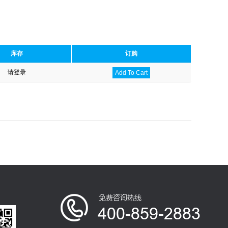
库存
订购
请登录
Add To Cart