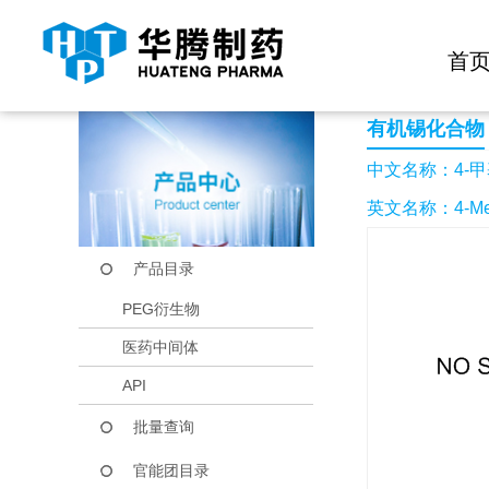
快捷导航栏 >>
化学试剂
生物试剂
PEG衍生物
当前位置：
首页
产品中心
产品目录
4-甲基-3-三丁基锡
首
有机锡化合物
中文名称：4-甲
英文名称：4-Methyl-
产品目录
PEG衍生物
医药中间体
API
批量查询
官能团目录