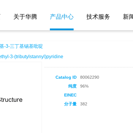
大批量询价
基吡啶
页
关于华腾
产品中心
技术服务
新
基-3-三丁基锡基吡啶
3-(tributylstannyl)pyridine
Catalog ID
80062290
纯度
96%
EINEC
分子量
382