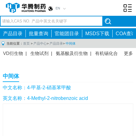
EN
Toggl
navig
产品目录
批量查询
官能团目录
MSDS下载
COA查询
当前位置：
首页
>
产品中心
>
产品目录
>
中间体
VD衍生物
|
生物试剂
|
氨基酸及衍生物
|
有机锡化合
更多
物
|
有机硼化合物
|
有机磷化合物
|
有机氟化合物
|
中间体
|
其他产品
|
抗肿瘤药物中间体
|
抗病毒药物中
中间体
间体
|
抗高血压药物中间体
|
抗糖尿病药物中间体
|
抗
感染药物中间体
|
肠胃药物中间体
|
镇痛麻醉药物中间
中文名称：4-甲基-2-硝基苯甲酸
体
|
抗精神病药物中间体
|
抗炎药物中间体
|
精选原料
英文名称：4-Methyl-2-nitrobenzoic acid
药中间体
|
其他原料药中间体
|