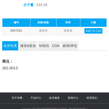
分子量
233.29
编号
价格/包装
库存
订购
2057251
请登录
请登录
Add To Cart
化学性质
保存&安全
MSDS
COA
咨询/评论
熔点：
262-263.5
关于华腾
产品中心
技术服务
新闻中心
联系我们
Copyright © 2013-2025 湖南华腾制药有限公司 备案号：湘ICP备15018328号-1