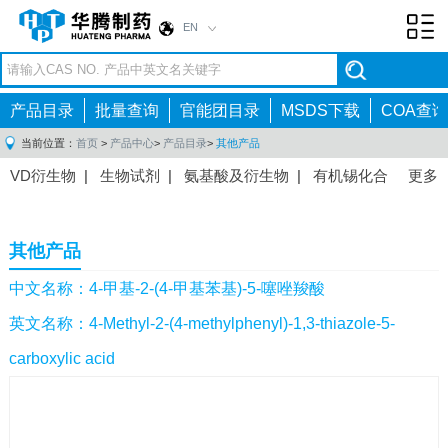
EN
Toggl
navig
产品目录
批量查询
官能团目录
MSDS下载
COA查询
当前位置：
首页
>
产品中心
>
产品目录
>
其他产品
VD衍生物
|
生物试剂
|
氨基酸及衍生物
|
有机锡化合
更多
物
|
有机硼化合物
|
有机磷化合物
|
有机氟化合物
|
中间体
|
其他产品
|
抗肿瘤药物中间体
|
抗病毒药物中
其他产品
间体
|
抗高血压药物中间体
|
抗糖尿病药物中间体
|
抗
感染药物中间体
|
肠胃药物中间体
|
镇痛麻醉药物中间
中文名称：4-甲基-2-(4-甲基苯基)-5-噻唑羧酸
体
|
抗精神病药物中间体
|
抗炎药物中间体
|
精选原料
英文名称：4-Methyl-2-(4-methylphenyl)-1,3-thiazole-5-
药中间体
|
其他原料药中间体
|
carboxylic acid