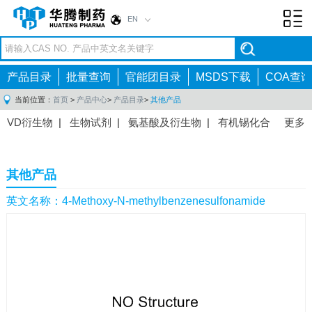
EN
Toggl
navig
产品目录
批量查询
官能团目录
MSDS下载
COA查询
当前位置：
首页
>
产品中心
>
产品目录
>
其他产品
VD衍生物
|
生物试剂
|
氨基酸及衍生物
|
有机锡化合
更多
物
|
有机硼化合物
|
有机磷化合物
|
有机氟化合物
|
中间体
|
其他产品
|
抗肿瘤药物中间体
|
抗病毒药物中
其他产品
间体
|
抗高血压药物中间体
|
抗糖尿病药物中间体
|
抗
感染药物中间体
|
肠胃药物中间体
|
镇痛麻醉药物中间
英文名称：4-Methoxy-N-methylbenzenesulfonamide
体
|
抗精神病药物中间体
|
抗炎药物中间体
|
精选原料
药中间体
|
其他原料药中间体
|