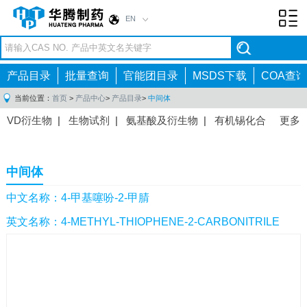
EN
Toggl
navig
产品目录
批量查询
官能团目录
MSDS下载
COA查询
当前位置：
首页
>
产品中心
>
产品目录
>
中间体
VD衍生物
|
生物试剂
|
氨基酸及衍生物
|
有机锡化合
更多
物
|
有机硼化合物
|
有机磷化合物
|
有机氟化合物
|
中间体
|
其他产品
|
抗肿瘤药物中间体
|
抗病毒药物中
中间体
间体
|
抗高血压药物中间体
|
抗糖尿病药物中间体
|
抗
感染药物中间体
|
肠胃药物中间体
|
镇痛麻醉药物中间
中文名称：4-甲基噻吩-2-甲腈
体
|
抗精神病药物中间体
|
抗炎药物中间体
|
精选原料
英文名称：4-METHYL-THIOPHENE-2-CARBONITRILE
药中间体
|
其他原料药中间体
|