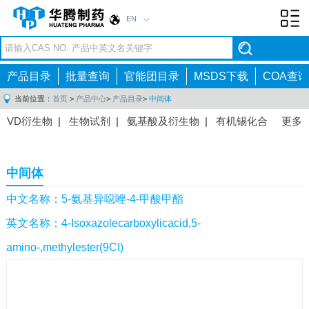
EN
Toggl
navig
产品目录
批量查询
官能团目录
MSDS下载
COA查询
当前位置：
首页
>
产品中心
>
产品目录
>
中间体
VD衍生物
|
生物试剂
|
氨基酸及衍生物
|
有机锡化合
更多
物
|
有机硼化合物
|
有机磷化合物
|
有机氟化合物
|
中间体
|
其他产品
|
抗肿瘤药物中间体
|
抗病毒药物中
中间体
间体
|
抗高血压药物中间体
|
抗糖尿病药物中间体
|
抗
感染药物中间体
|
肠胃药物中间体
|
镇痛麻醉药物中间
中文名称：5-氨基异噁唑-4-甲酸甲酯
体
|
抗精神病药物中间体
|
抗炎药物中间体
|
精选原料
英文名称：4-Isoxazolecarboxylicacid,5-
药中间体
|
其他原料药中间体
|
amino-,methylester(9CI)