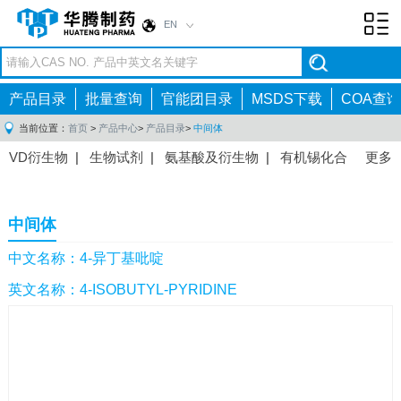
EN
Toggl
navig
产品目录
批量查询
官能团目录
MSDS下载
COA查询
当前位置：
首页
>
产品中心
>
产品目录
>
中间体
VD衍生物
|
生物试剂
|
氨基酸及衍生物
|
有机锡化合
更多
物
|
有机硼化合物
|
有机磷化合物
|
有机氟化合物
|
中间体
|
其他产品
|
抗肿瘤药物中间体
|
抗病毒药物中
中间体
间体
|
抗高血压药物中间体
|
抗糖尿病药物中间体
|
抗
感染药物中间体
|
肠胃药物中间体
|
镇痛麻醉药物中间
中文名称：4-异丁基吡啶
体
|
抗精神病药物中间体
|
抗炎药物中间体
|
精选原料
英文名称：4-ISOBUTYL-PYRIDINE
药中间体
|
其他原料药中间体
|