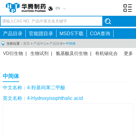
EN
Toggl
navig
产品目录
官能团目录
MSDS下载
COA查询
当前位置：
首页
>
产品中心
>
产品目录
>
中间体
VD衍生物
|
生物试剂
|
氨基酸及衍生物
|
有机锡化合
更多
物
|
有机硼化合物
|
有机磷化合物
|
有机氟化合物
|
中间体
|
其他产品
|
抗肿瘤药物中间体
|
抗病毒药物中
中间体
间体
|
抗高血压药物中间体
|
抗糖尿病药物中间体
|
抗
感染药物中间体
|
肠胃药物中间体
|
镇痛麻醉药物中间
中文名称：4-羟基间苯二甲酸
体
|
抗精神病药物中间体
|
抗炎药物中间体
|
精选原料
英文名称：4-Hydroxyisophthalic acid
药中间体
|
其他原料药中间体
|