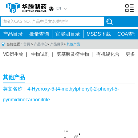
EN
Toggl
navig
产品目录
批量查询
官能团目录
MSDS下载
COA查询
当前位置：
首页
>
产品中心
>
产品目录
>
其他产品
VD衍生物
|
生物试剂
|
氨基酸及衍生物
|
有机锡化合
更多
物
|
有机硼化合物
|
有机磷化合物
|
有机氟化合物
|
中间体
|
其他产品
|
抗肿瘤药物中间体
|
抗病毒药物中
其他产品
间体
|
抗高血压药物中间体
|
抗糖尿病药物中间体
|
抗
感染药物中间体
|
肠胃药物中间体
|
镇痛麻醉药物中间
英文名称：4-Hydroxy-6-(4-methylphenyl)-2-phenyl-5-
体
|
抗精神病药物中间体
|
抗炎药物中间体
|
精选原料
pyrimidinecarbonitrile
药中间体
|
其他原料药中间体
|