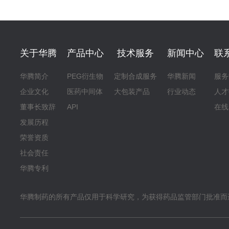
关于华腾
产品中心
技术服务
新闻中心
联
华腾简介
PEG衍生物
定制合成服务
华腾新闻
服务
企业文化
医药中间体
大包装产品
行业动态
人才
董事长致辞
API
在线
发展历程
荣誉资质
社会责任
华腾专利
华腾制药的所有产品仅用于科学研究，为获得药品监管部门批准而