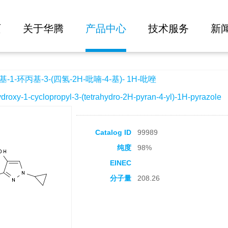
大批量询价
四氢-2H-吡喃-4-基)- 1H-吡唑
页
关于华腾
产品中心
技术服务
新
1-环丙基-3-(四氢-2H-吡喃-4-基)- 1H-吡唑
-1-cyclopropyl-3-(tetrahydro-2H-pyran-4-yl)-1H-pyrazole
Catalog ID
99989
纯度
98%
EINEC
分子量
208.26