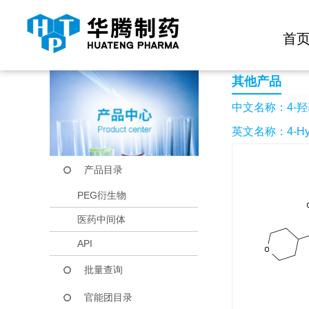
快捷导航栏 >>
化学试剂
生物试剂
PEG衍生物
当前位置：
首页
产品中心
产品目录
4-羟基-1-环丙基-3-(
首
其他产品
中文名称：4-羟基-
英文名称：4-Hydroxy
产品目录
PEG衍生物
医药中间体
API
批量查询
官能团目录