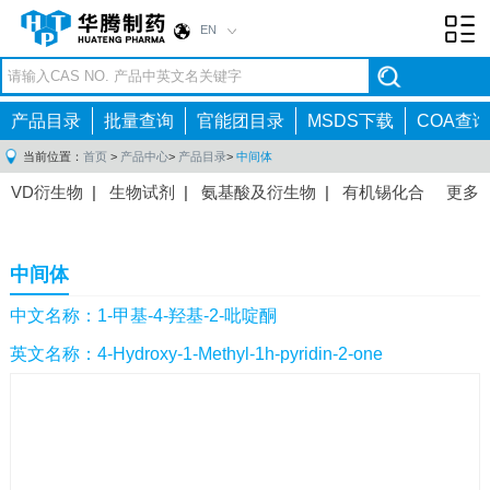
EN
Toggl
navig
产品目录
批量查询
官能团目录
MSDS下载
COA查询
当前位置：
首页
>
产品中心
>
产品目录
>
中间体
VD衍生物
|
生物试剂
|
氨基酸及衍生物
|
有机锡化合
更多
物
|
有机硼化合物
|
有机磷化合物
|
有机氟化合物
|
中间体
|
其他产品
|
抗肿瘤药物中间体
|
抗病毒药物中
中间体
间体
|
抗高血压药物中间体
|
抗糖尿病药物中间体
|
抗
感染药物中间体
|
肠胃药物中间体
|
镇痛麻醉药物中间
中文名称：1-甲基-4-羟基-2-吡啶酮
体
|
抗精神病药物中间体
|
抗炎药物中间体
|
精选原料
英文名称：4-Hydroxy-1-Methyl-1h-pyridin-2-one
药中间体
|
其他原料药中间体
|