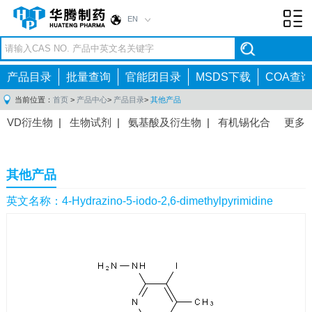
EN
Toggl
navig
产品目录
批量查询
官能团目录
MSDS下载
COA查询
当前位置：
首页
>
产品中心
>
产品目录
>
其他产品
VD衍生物
|
生物试剂
|
氨基酸及衍生物
|
有机锡化合
更多
物
|
有机硼化合物
|
有机磷化合物
|
有机氟化合物
|
中间体
|
其他产品
|
抗肿瘤药物中间体
|
抗病毒药物中
其他产品
间体
|
抗高血压药物中间体
|
抗糖尿病药物中间体
|
抗
感染药物中间体
|
肠胃药物中间体
|
镇痛麻醉药物中间
英文名称：4-Hydrazino-5-iodo-2,6-dimethylpyrimidine
体
|
抗精神病药物中间体
|
抗炎药物中间体
|
精选原料
药中间体
|
其他原料药中间体
|