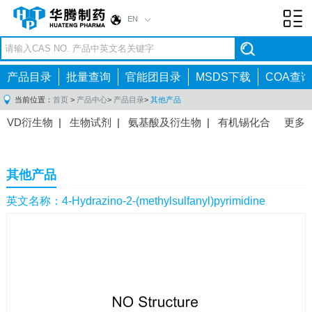
EN
Toggl
navig
产品目录
批量查询
官能团目录
MSDS下载
COA查询
当前位置：
首页
>
产品中心
>
产品目录
>
其他产品
VD衍生物
|
生物试剂
|
氨基酸及衍生物
|
有机锡化合
更多
物
|
有机硼化合物
|
有机磷化合物
|
有机氟化合物
|
中间体
|
其他产品
|
抗肿瘤药物中间体
|
抗病毒药物中
其他产品
间体
|
抗高血压药物中间体
|
抗糖尿病药物中间体
|
抗
感染药物中间体
|
肠胃药物中间体
|
镇痛麻醉药物中间
英文名称：4-Hydrazino-2-(methylsulfanyl)pyrimidine
体
|
抗精神病药物中间体
|
抗炎药物中间体
|
精选原料
药中间体
|
其他原料药中间体
|