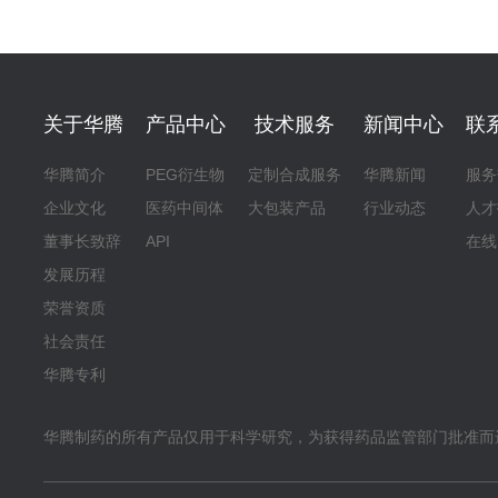
关于华腾
产品中心
技术服务
新闻中心
联
华腾简介
PEG衍生物
定制合成服务
华腾新闻
服务
企业文化
医药中间体
大包装产品
行业动态
人才
董事长致辞
API
在线
发展历程
荣誉资质
社会责任
华腾专利
华腾制药的所有产品仅用于科学研究，为获得药品监管部门批准而