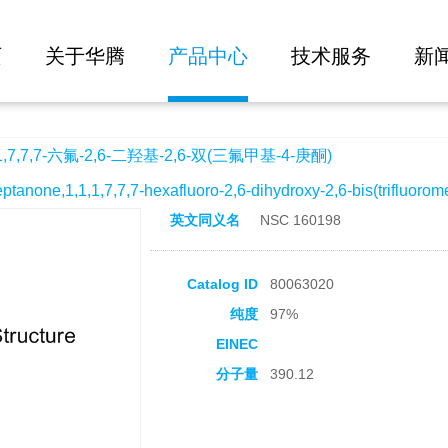
大批量询价
2,6-二羟基-2,6-双(三氟甲基-4-庚酮)
页
关于华腾
产品中心
技术服务
新
7,7,7-六氟-2,6-二羟基-2,6-双(三氟甲基-4-庚酮)
ne,1,1,1,7,7,7-hexafluoro-2,6-dihydroxy-2,6-bis(trifluorome
英文同义名
NSC 160198
Catalog ID
80063020
纯度
97%
EINEC
分子量
390.12