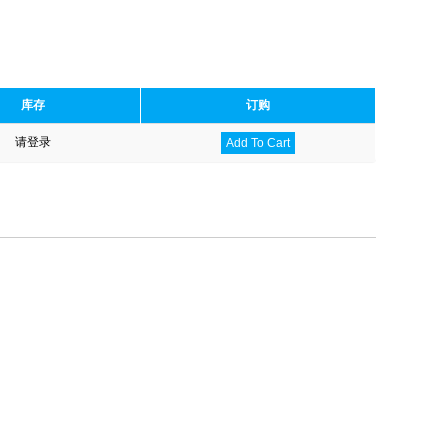
库存
订购
请登录
Add To Cart