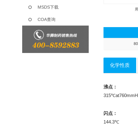
MSDS下载
COA查询
80
化学性质
沸点：
315℃at760mmH
闪点：
144.3℃