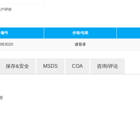
用户评价
编号
价格/包装
063020
请登录
收藏产品
保存&安全
MSDS
COA
咨询/评论
g