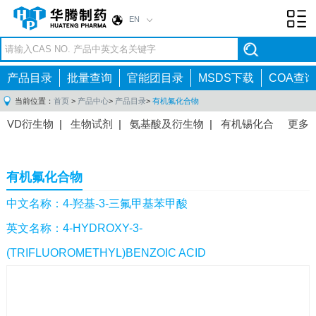
EN
Toggl
navig
产品目录
批量查询
官能团目录
MSDS下载
COA查询
当前位置：
首页
>
产品中心
>
产品目录
>
有机氟化合物
VD衍生物
|
生物试剂
|
氨基酸及衍生物
|
有机锡化合
更多
物
|
有机硼化合物
|
有机磷化合物
|
有机氟化合物
|
中间体
|
其他产品
|
抗肿瘤药物中间体
|
抗病毒药物中
有机氟化合物
间体
|
抗高血压药物中间体
|
抗糖尿病药物中间体
|
抗
感染药物中间体
|
肠胃药物中间体
|
镇痛麻醉药物中间
中文名称：4-羟基-3-三氟甲基苯甲酸
体
|
抗精神病药物中间体
|
抗炎药物中间体
|
精选原料
英文名称：4-HYDROXY-3-
药中间体
|
其他原料药中间体
|
(TRIFLUOROMETHYL)BENZOIC ACID