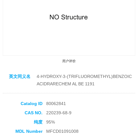
用户评价
英文同义名
4-HYDROXY-3-(TRIFLUOROMETHYL)BENZOIC
ACIDRARECHEM AL BE 1191
Catalog ID
80062841
收藏产品
CAS NO.
220239-68-9
纯度
95%
MDL Number
MFCD01091008