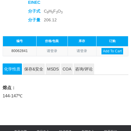
EINEC
分子式
C
H
F
O
8
5
3
3
分子量
206.12
编号
价格/包装
库存
订购
80062841
请登录
请登录
Add To Cart
化学性质
保存&安全
MSDS
COA
咨询/评论
熔点：
144-147℃