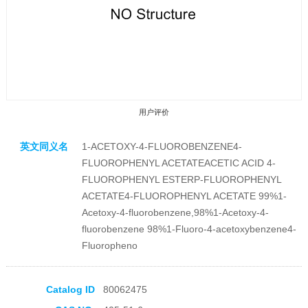
用户评价
英文同义名
1-ACETOXY-4-FLUOROBENZENE4-
FLUOROPHENYL ACETATEACETIC ACID 4-
FLUOROPHENYL ESTERP-FLUOROPHENYL
ACETATE4-FLUOROPHENYL ACETATE 99%1-
Acetoxy-4-fluorobenzene,98%1-Acetoxy-4-
收藏产品
fluorobenzene 98%1-Fluoro-4-acetoxybenzene4-
Fluoropheno
Catalog ID
80062475