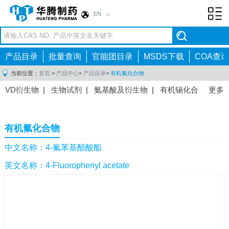
EN
Toggl
navig
产品目录
批量查询
官能团目录
MSDS下载
COA查询
当前位置：
首页
>
产品中心
>
产品目录
>
有机氟化合物
VD衍生物
|
生物试剂
|
氨基酸及衍生物
|
有机锡化合
更多
物
|
有机硼化合物
|
有机磷化合物
|
有机氟化合物
|
中间体
|
其他产品
|
抗肿瘤药物中间体
|
抗病毒药物中
有机氟化合物
间体
|
抗高血压药物中间体
|
抗糖尿病药物中间体
|
抗
感染药物中间体
|
肠胃药物中间体
|
镇痛麻醉药物中间
中文名称：4-氟苯基醋酸酯
体
|
抗精神病药物中间体
|
抗炎药物中间体
|
精选原料
英文名称：4-Fluorophenyl acetate
药中间体
|
其他原料药中间体
|