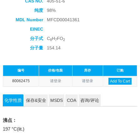
CAS NO.
405-51-6
纯度
98%
MDL Number
MFCD00041361
EINEC
分子式
C
H
FO
8
7
2
分子量
154.14
编号
价格/包装
库存
订购
80062475
请登录
请登录
Add To Cart
化学性质
保存&安全
MSDS
COA
咨询/评论
沸点：
197 °C(lit.)