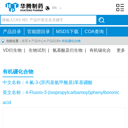
EN
Toggl
navig
产品目录
官能团目录
MSDS下载
COA查询
当前位置：
首页
>
产品中心
>
产品目录
>
有机硼化合物
VD衍生物
|
生物试剂
|
氨基酸及衍生物
|
有机锡化合
更多
物
|
有机硼化合物
|
有机磷化合物
|
有机氟化合物
|
中间体
|
其他产品
|
抗肿瘤药物中间体
|
抗病毒药物中
有机硼化合物
间体
|
抗高血压药物中间体
|
抗糖尿病药物中间体
|
抗
感染药物中间体
|
肠胃药物中间体
|
镇痛麻醉药物中间
中文名称：4-氟-3-(异丙基氨甲酰基)苯基硼酸
体
|
抗精神病药物中间体
|
抗炎药物中间体
|
精选原料
英文名称：4-Fluoro-3-(isopropylcarbamoyl)phenylboronic
药中间体
|
其他原料药中间体
|
acid