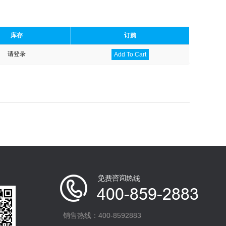
库存
订购
请登录
Add To Cart
销售热线：400-8592883