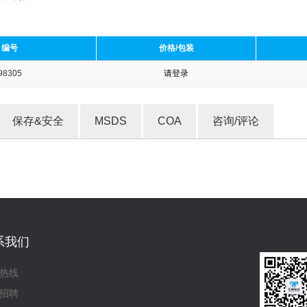
编号
价格/包装
98305
请登录
收藏产品
保存&安全
MSDS
COA
咨询/评论
系我们
热线
招聘