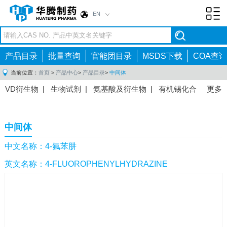
EN
Toggl
navig
产品目录
批量查询
官能团目录
MSDS下载
COA查询
当前位置：
首页
>
产品中心
>
产品目录
>
中间体
VD衍生物
|
生物试剂
|
氨基酸及衍生物
|
有机锡化合
更多
物
|
有机硼化合物
|
有机磷化合物
|
有机氟化合物
|
中间体
|
其他产品
|
抗肿瘤药物中间体
|
抗病毒药物中
中间体
间体
|
抗高血压药物中间体
|
抗糖尿病药物中间体
|
抗
感染药物中间体
|
肠胃药物中间体
|
镇痛麻醉药物中间
中文名称：4-氟苯肼
体
|
抗精神病药物中间体
|
抗炎药物中间体
|
精选原料
英文名称：4-FLUOROPHENYLHYDRAZINE
药中间体
|
其他原料药中间体
|