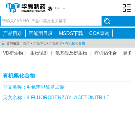
EN
Toggl
navig
产品目录
官能团目录
MSDS下载
COA查询
当前位置：
首页
>
产品中心
>
产品目录
>
有机氟化合物
VD衍生物
|
生物试剂
|
氨基酸及衍生物
|
有机锡化合
更多
物
|
有机硼化合物
|
有机磷化合物
|
有机氟化合物
|
中间体
|
其他产品
|
抗肿瘤药物中间体
|
抗病毒药物中
有机氟化合物
间体
|
抗高血压药物中间体
|
抗糖尿病药物中间体
|
抗
感染药物中间体
|
肠胃药物中间体
|
镇痛麻醉药物中间
中文名称：4-氟苯甲酰基乙腈
体
|
抗精神病药物中间体
|
抗炎药物中间体
|
精选原料
英文名称：4-FLUOROBENZOYLACETONITRILE
药中间体
|
其他原料药中间体
|