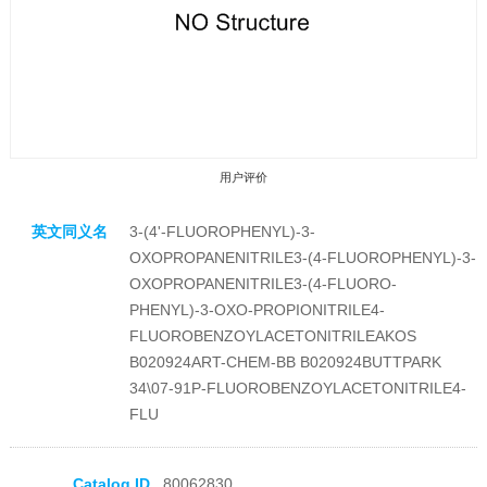
用户评价
英文同义名
3-(4'-FLUOROPHENYL)-3-
OXOPROPANENITRILE3-(4-FLUOROPHENYL)-3-
OXOPROPANENITRILE3-(4-FLUORO-
PHENYL)-3-OXO-PROPIONITRILE4-
FLUOROBENZOYLACETONITRILEAKOS
收藏产品
B020924ART-CHEM-BB B020924BUTTPARK
34\07-91P-FLUOROBENZOYLACETONITRILE4-
FLU
Catalog ID
80062830