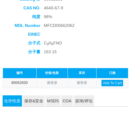
CAS NO.
4640-67-9
纯度
98%
MDL Number
MFCD00662062
EINEC
分子式
C
H
FNO
9
6
分子量
163.15
编号
价格/包装
库存
订购
80062830
请登录
请登录
Add To Cart
化学性质
保存&安全
MSDS
COA
咨询/评论