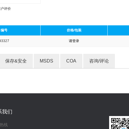
用户评价
编号
价格/包装
93327
请登录
收藏产品
保存&安全
MSDS
COA
咨询/评论
系我们
热线