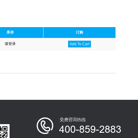
库存
订购
请登录
Add To Cart