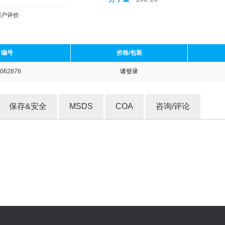
用户评价
编号
价格/包装
062876
请登录
收藏产品
保存&安全
MSDS
COA
咨询/评论