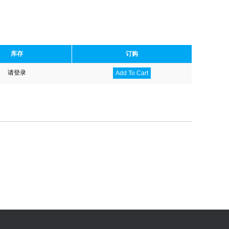
库存
订购
请登录
Add To Cart