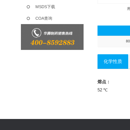
MSDS下载
COA查询
80
化学性质
熔点：
52 ℃