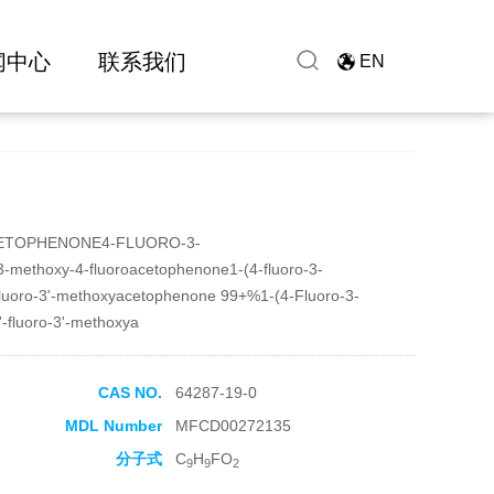
闻中心
联系我们
EN
CETOPHENONE4-FLUORO-3-
hoxy-4-fluoroacetophenone1-(4-fluoro-3-
luoro-3'-methoxyacetophenone 99+%1-(4-Fluoro-3-
-fluoro-3'-methoxya
CAS NO.
64287-19-0
MDL Number
MFCD00272135
分子式
C
H
FO
9
9
2