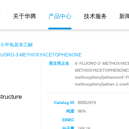
大批量询价
页
关于华腾
产品中心
技术服务
新
-3-甲氧基苯乙酮
UORO-3-METHOXYACETOPHENONE
英文同义名
4'-FLUORO-3'-METHOXYA
METHOXYACETOPHENONE3-met
methoxyphenyl)ethanone4'-F
methoxyphenyl)ethan-1-one4'
Catalog ID
80062876
纯度
96%
EINEC
分子量
168.16