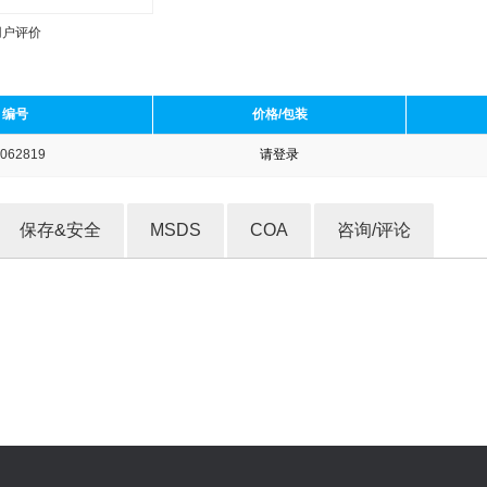
用户评价
编号
价格/包装
062819
请登录
收藏产品
保存&安全
MSDS
COA
咨询/评论