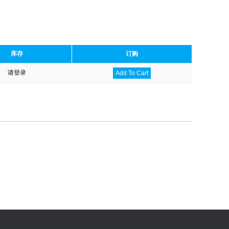
库存
订购
请登录
Add To Cart