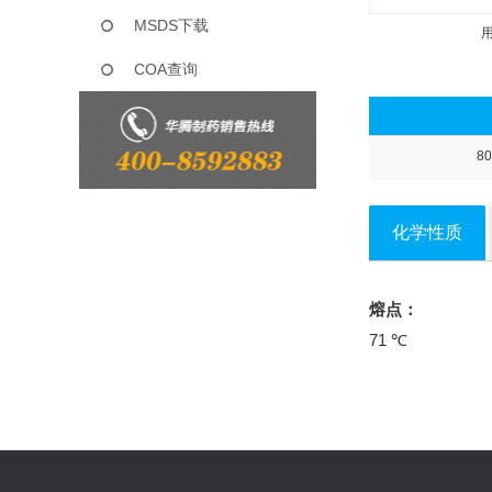
MSDS下载
COA查询
80
化学性质
熔点：
71 ℃