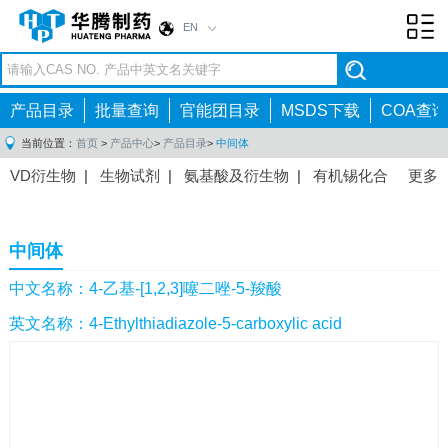
EN
Toggl
navig
产品目录
批量查询
官能团目录
MSDS下载
COA查询
当前位置：
首页
>
产品中心
>
产品目录
>
中间体
VD衍生物
|
生物试剂
|
氨基酸及衍生物
|
有机锡化合
更多
物
|
有机硼化合物
|
有机磷化合物
|
有机氟化合物
|
中间体
|
其他产品
|
抗肿瘤药物中间体
|
抗病毒药物中
中间体
间体
|
抗高血压药物中间体
|
抗糖尿病药物中间体
|
抗
感染药物中间体
|
肠胃药物中间体
|
镇痛麻醉药物中间
中文名称：4-乙基-[1,2,3]噻二唑-5-羧酸
体
|
抗精神病药物中间体
|
抗炎药物中间体
|
精选原料
英文名称：4-Ethylthiadiazole-5-carboxylic acid
药中间体
|
其他原料药中间体
|