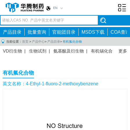
EN
Toggl
navig
产品目录
批量查询
官能团目录
MSDS下载
COA查询
当前位置：
首页
>
产品中心
>
产品目录
>
有机氟化合物
VD衍生物
|
生物试剂
|
氨基酸及衍生物
|
有机锡化合
更多
物
|
有机硼化合物
|
有机磷化合物
|
有机氟化合物
|
中间体
|
其他产品
|
抗肿瘤药物中间体
|
抗病毒药物中
有机氟化合物
间体
|
抗高血压药物中间体
|
抗糖尿病药物中间体
|
抗
感染药物中间体
|
肠胃药物中间体
|
镇痛麻醉药物中间
英文名称：4-Ethyl-1-fluoro-2-methoxybenzene
体
|
抗精神病药物中间体
|
抗炎药物中间体
|
精选原料
药中间体
|
其他原料药中间体
|