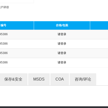
用户评价
编号
价格/包装
95386
请登录
收藏产品
95386
请登录
95386
请登录
95386
请登录
保存&安全
MSDS
COA
咨询/评论