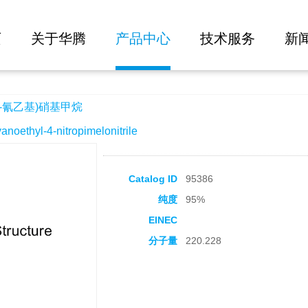
大批量询价
烷
页
关于华腾
产品中心
技术服务
新
-氰乙基)硝基甲烷
thyl-4-nitropimelonitrile
Catalog ID
95386
纯度
95%
EINEC
分子量
220.228