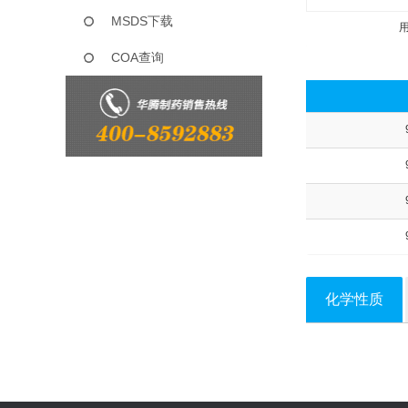
MSDS下载
COA查询
化学性质