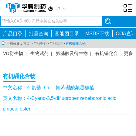
EN
Toggl
navig
产品目录
批量查询
官能团目录
MSDS下载
COA查询
当前位置：
首页
>
产品中心
>
产品目录
>
有机硼化合物
VD衍生物
|
生物试剂
|
氨基酸及衍生物
|
有机锡化合
更多
物
|
有机硼化合物
|
有机磷化合物
|
有机氟化合物
|
中间体
|
其他产品
|
抗肿瘤药物中间体
|
抗病毒药物中
有机硼化合物
间体
|
抗高血压药物中间体
|
抗糖尿病药物中间体
|
抗
感染药物中间体
|
肠胃药物中间体
|
镇痛麻醉药物中间
中文名称：4-氰基-3,5-二氟苯硼酸频哪醇酯
体
|
抗精神病药物中间体
|
抗炎药物中间体
|
精选原料
英文名称：4-Cyano-3,5-difluorobenzeneboronic acid
药中间体
|
其他原料药中间体
|
pinacol ester