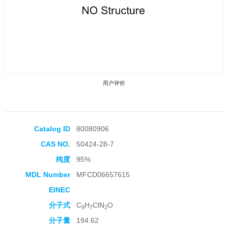
用户评价
Catalog ID
80080906
CAS NO.
50424-28-7
收藏产品
纯度
95%
MDL Number
MFCD06657615
EINEC
分子式
C
H
ClN
O
9
7
2
分子量
194.62