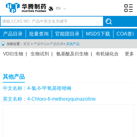
EN
Toggl
navig
产品目录
批量查询
官能团目录
MSDS下载
COA查询
当前位置：
首页
>
产品中心
>
产品目录
>
其他产品
VD衍生物
|
生物试剂
|
氨基酸及衍生物
|
有机锡化合
更多
物
|
有机硼化合物
|
有机磷化合物
|
有机氟化合物
|
中间体
|
其他产品
|
抗肿瘤药物中间体
|
抗病毒药物中
其他产品
间体
|
抗高血压药物中间体
|
抗糖尿病药物中间体
|
抗
感染药物中间体
|
肠胃药物中间体
|
镇痛麻醉药物中间
中文名称：4-氯-6-甲氧基喹唑啉
体
|
抗精神病药物中间体
|
抗炎药物中间体
|
精选原料
英文名称：4-Chloro-6-methoxyquinazoline
药中间体
|
其他原料药中间体
|