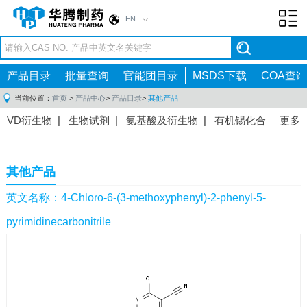
EN
Toggl
navig
产品目录
批量查询
官能团目录
MSDS下载
COA查询
当前位置：
首页
>
产品中心
>
产品目录
>
其他产品
VD衍生物
|
生物试剂
|
氨基酸及衍生物
|
有机锡化合
更多
物
|
有机硼化合物
|
有机磷化合物
|
有机氟化合物
|
中间体
|
其他产品
|
抗肿瘤药物中间体
|
抗病毒药物中
其他产品
间体
|
抗高血压药物中间体
|
抗糖尿病药物中间体
|
抗
感染药物中间体
|
肠胃药物中间体
|
镇痛麻醉药物中间
英文名称：4-Chloro-6-(3-methoxyphenyl)-2-phenyl-5-
体
|
抗精神病药物中间体
|
抗炎药物中间体
|
精选原料
pyrimidinecarbonitrile
药中间体
|
其他原料药中间体
|