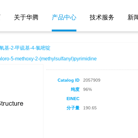
大批量询价
4-氯嘧啶
页
关于华腾
产品中心
技术服务
新
氧基-2-甲硫基-4-氯嘧啶
-5-methoxy-2-(methylsulfanyl)pyrimidine
Catalog ID
2057909
纯度
96%
EINEC
分子量
190.65