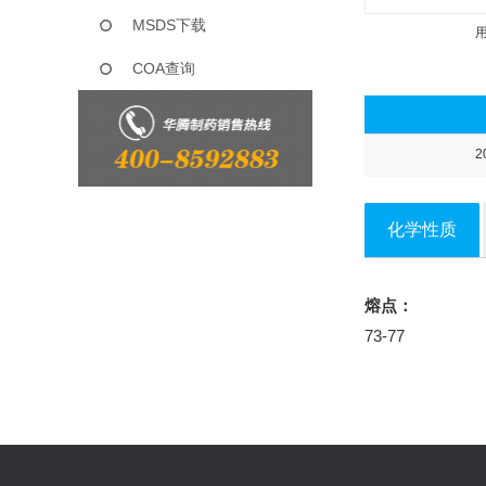
MSDS下载
COA查询
2
化学性质
熔点：
73-77