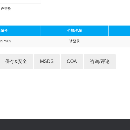
用户评价
编号
价格/包装
057909
请登录
收藏产品
保存&安全
MSDS
COA
咨询/评论