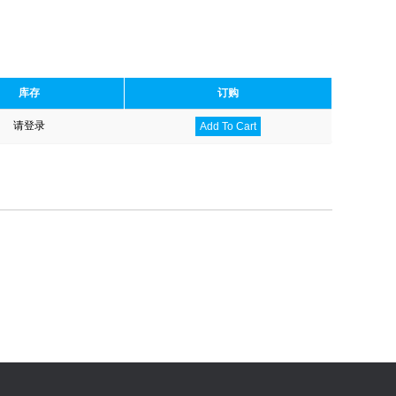
库存
订购
请登录
Add To Cart