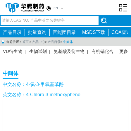
EN
Toggl
navig
产品目录
批量查询
官能团目录
MSDS下载
COA查询
当前位置：
首页
>
产品中心
>
产品目录
>
中间体
VD衍生物
|
生物试剂
|
氨基酸及衍生物
|
有机锡化合
更多
物
|
有机硼化合物
|
有机磷化合物
|
有机氟化合物
|
中间体
|
其他产品
|
抗肿瘤药物中间体
|
抗病毒药物中
中间体
间体
|
抗高血压药物中间体
|
抗糖尿病药物中间体
|
抗
感染药物中间体
|
肠胃药物中间体
|
镇痛麻醉药物中间
中文名称：4-氯-3-甲氧基苯酚
体
|
抗精神病药物中间体
|
抗炎药物中间体
|
精选原料
英文名称：4-Chloro-3-methoxyphenol
药中间体
|
其他原料药中间体
|