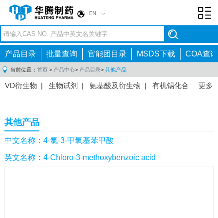
EN
Toggl
navig
产品目录
批量查询
官能团目录
MSDS下载
COA查询
当前位置：
首页
>
产品中心
>
产品目录
>
其他产品
VD衍生物
|
生物试剂
|
氨基酸及衍生物
|
有机锡化合
更多
物
|
有机硼化合物
|
有机磷化合物
|
有机氟化合物
|
中间体
|
其他产品
|
抗肿瘤药物中间体
|
抗病毒药物中
其他产品
间体
|
抗高血压药物中间体
|
抗糖尿病药物中间体
|
抗
感染药物中间体
|
肠胃药物中间体
|
镇痛麻醉药物中间
中文名称：4-氯-3-甲氧基苯甲酸
体
|
抗精神病药物中间体
|
抗炎药物中间体
|
精选原料
英文名称：4-Chloro-3-methoxybenzoic acid
药中间体
|
其他原料药中间体
|