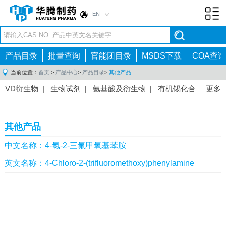
EN
Toggl
navig
产品目录
批量查询
官能团目录
MSDS下载
COA查询
当前位置：
首页
>
产品中心
>
产品目录
>
其他产品
VD衍生物
|
生物试剂
|
氨基酸及衍生物
|
有机锡化合
更多
物
|
有机硼化合物
|
有机磷化合物
|
有机氟化合物
|
中间体
|
其他产品
|
抗肿瘤药物中间体
|
抗病毒药物中
其他产品
间体
|
抗高血压药物中间体
|
抗糖尿病药物中间体
|
抗
感染药物中间体
|
肠胃药物中间体
|
镇痛麻醉药物中间
中文名称：4-氯-2-三氟甲氧基苯胺
体
|
抗精神病药物中间体
|
抗炎药物中间体
|
精选原料
英文名称：4-Chloro-2-(trifluoromethoxy)phenylamine
药中间体
|
其他原料药中间体
|