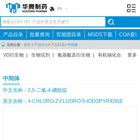
EN
Toggl
navig
产品目录
批量查询
官能团目录
MSDS下载
COA查询
当前位置：
首页
>
产品中心
>
产品目录
>
中间体
VD衍生物
|
生物试剂
|
氨基酸及衍生物
|
有机锡化合
更多
物
|
有机硼化合物
|
有机磷化合物
|
有机氟化合物
|
中间体
|
其他产品
|
抗肿瘤药物中间体
|
抗病毒药物中
中间体
间体
|
抗高血压药物中间体
|
抗糖尿病药物中间体
|
抗
感染药物中间体
|
肠胃药物中间体
|
镇痛麻醉药物中间
中文名称：2,5-二氯-4-碘吡啶
体
|
抗精神病药物中间体
|
抗炎药物中间体
|
精选原料
英文名称：4-CHLORO-2-FLUORO-5-IODOPYRIDINE
药中间体
|
其他原料药中间体
|