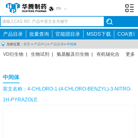
EN
Toggl
navig
产品目录
批量查询
官能团目录
MSDS下载
COA查询
当前位置：
首页
>
产品中心
>
产品目录
>
中间体
VD衍生物
|
生物试剂
|
氨基酸及衍生物
|
有机锡化合
更多
物
|
有机硼化合物
|
有机磷化合物
|
有机氟化合物
|
中间体
|
其他产品
|
抗肿瘤药物中间体
|
抗病毒药物中
中间体
间体
|
抗高血压药物中间体
|
抗糖尿病药物中间体
|
抗
感染药物中间体
|
肠胃药物中间体
|
镇痛麻醉药物中间
英文名称：4-CHLORO-1-(4-CHLORO-BENZYL)-3-NITRO-
体
|
抗精神病药物中间体
|
抗炎药物中间体
|
精选原料
1H-PYRAZOLE
药中间体
|
其他原料药中间体
|