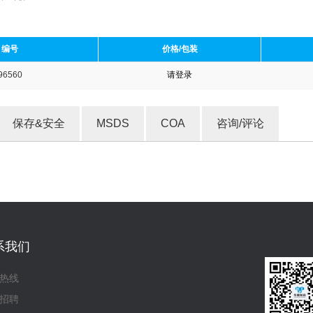
编号
价格/包装
96560
请登录
收藏产品
保存&安全
MSDS
COA
咨询/评论
系我们
热线
招聘