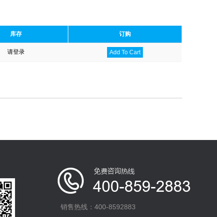
库存
订购
请登录
Add To Cart
销售热线：400-8592883