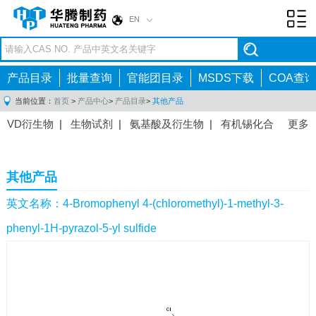
EN
Toggl
navig
产品目录
批量查询
官能团目录
MSDS下载
COA查询
当前位置：
首页
>
产品中心
>
产品目录
>
其他产品
VD衍生物
|
生物试剂
|
氨基酸及衍生物
|
有机锡化合
更多
物
|
有机硼化合物
|
有机磷化合物
|
有机氟化合物
|
中间体
|
其他产品
|
抗肿瘤药物中间体
|
抗病毒药物中
其他产品
间体
|
抗高血压药物中间体
|
抗糖尿病药物中间体
|
抗
感染药物中间体
|
肠胃药物中间体
|
镇痛麻醉药物中间
英文名称：4-Bromophenyl 4-(chloromethyl)-1-methyl-3-
体
|
抗精神病药物中间体
|
抗炎药物中间体
|
精选原料
phenyl-1H-pyrazol-5-yl sulfide
药中间体
|
其他原料药中间体
|