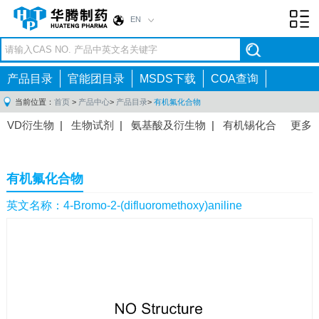
EN
Toggl
navig
产品目录
官能团目录
MSDS下载
COA查询
当前位置：
首页
>
产品中心
>
产品目录
>
有机氟化合物
VD衍生物
|
生物试剂
|
氨基酸及衍生物
|
有机锡化合
更多
物
|
有机硼化合物
|
有机磷化合物
|
有机氟化合物
|
中间体
|
其他产品
|
抗肿瘤药物中间体
|
抗病毒药物中
有机氟化合物
间体
|
抗高血压药物中间体
|
抗糖尿病药物中间体
|
抗
感染药物中间体
|
肠胃药物中间体
|
镇痛麻醉药物中间
英文名称：4-Bromo-2-(difluoromethoxy)aniline
体
|
抗精神病药物中间体
|
抗炎药物中间体
|
精选原料
药中间体
|
其他原料药中间体
|