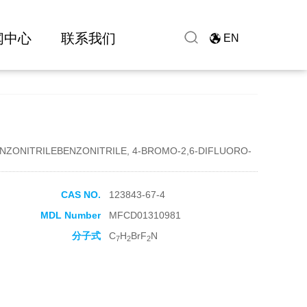
闻中心
联系我们
EN
NZONITRILEBENZONITRILE, 4-BROMO-2,6-DIFLUORO-
CAS NO.
123843-67-4
MDL Number
MFCD01310981
分子式
C
H
BrF
N
7
2
2