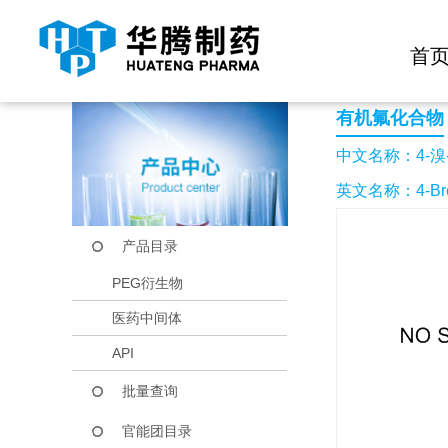
快捷导航栏 >>
化学试剂
生物试剂
PEG衍生物
当前位置：
首页
产品中心
产品目录
4-溴-2,6-二氟苯腈
首
有机氟化合物
中文名称：4-溴-
英文名称：4-Bromo-
产品目录
PEG衍生物
医药中间体
API
批量查询
官能团目录