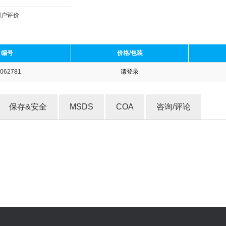
用户评价
编号
价格/包装
062781
请登录
收藏产品
保存&安全
MSDS
COA
咨询/评论