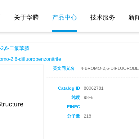
大批量询价
页
关于华腾
产品中心
技术服务
新
2,6-二氟苯腈
2,6-difluorobenzonitrile
英文同义名
4-BROMO-2,6-DIFLUOROBE
Catalog ID
80062781
纯度
98%
EINEC
分子量
218