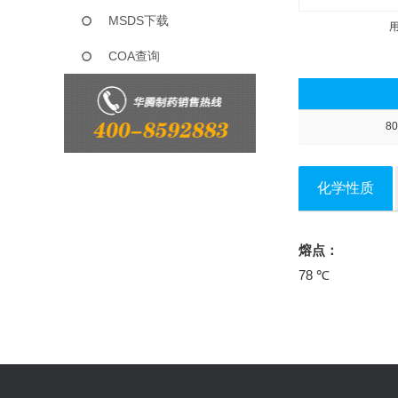
MSDS下载
COA查询
80
化学性质
熔点：
78 ℃