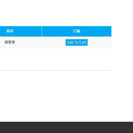
库存
订购
请登录
Add To Cart