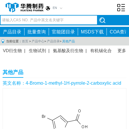
EN
Toggl
navig
产品目录
批量查询
官能团目录
MSDS下载
COA查询
当前位置：
首页
>
产品中心
>
产品目录
>
其他产品
VD衍生物
|
生物试剂
|
氨基酸及衍生物
|
有机锡化合
更多
物
|
有机硼化合物
|
有机磷化合物
|
有机氟化合物
|
中间体
|
其他产品
|
抗肿瘤药物中间体
|
抗病毒药物中
其他产品
间体
|
抗高血压药物中间体
|
抗糖尿病药物中间体
|
抗
感染药物中间体
|
肠胃药物中间体
|
镇痛麻醉药物中间
英文名称：4-Bromo-1-methyl-1H-pyrrole-2-carboxylic acid
体
|
抗精神病药物中间体
|
抗炎药物中间体
|
精选原料
药中间体
|
其他原料药中间体
|