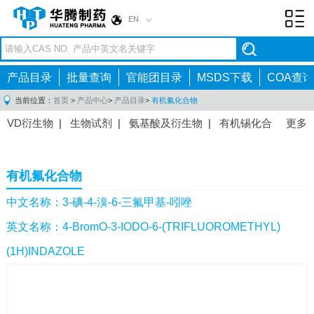
EN
Toggl
navig
产品目录
批量查询
官能团目录
MSDS下载
COA查询
当前位置：
首页
>
产品中心
>
产品目录
>
有机氟化合物
VD衍生物
|
生物试剂
|
氨基酸及衍生物
|
有机锡化合
更多
物
|
有机硼化合物
|
有机磷化合物
|
有机氟化合物
|
中间体
|
其他产品
|
抗肿瘤药物中间体
|
抗病毒药物中
有机氟化合物
间体
|
抗高血压药物中间体
|
抗糖尿病药物中间体
|
抗
感染药物中间体
|
肠胃药物中间体
|
镇痛麻醉药物中间
中文名称：3-碘-4-溴-6-三氟甲基-吲唑
体
|
抗精神病药物中间体
|
抗炎药物中间体
|
精选原料
英文名称：4-BromO-3-IODO-6-(TRIFLUOROMETHYL)
药中间体
|
其他原料药中间体
|
(1H)INDAZOLE